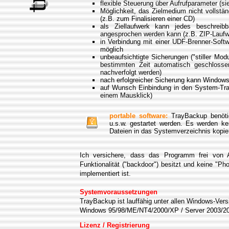
flexible Steuerung über Aufrufparameter (si
Möglichkeit, das Zielmedium nicht vollstä
(z.B. zum Finalisieren einer CD)
als Ziellaufwerk kann jedes beschreib
angesprochen werden kann (z.B. ZIP-Laufwe
in Verbindung mit einer UDF-Brenner-Soft
möglich
unbeaufsichtigte Sicherungen ("stiller Mo
bestimmten Zeit automatisch geschlosse
nachverfolgt werden)
nach erfolgreicher Sicherung kann Windows
auf Wunsch Einbindung in den System-Tray 
einem Mausklick)
portable software:
TrayBackup benötig
u.s.w. gestartet werden. Es werden 
Dateien in das Systemverzeichnis kopier
Ich versichere, dass das Programm frei von Ad
Funktionalität ("backdoor") besitzt und keine "Ph
implementiert ist.
Systemvoraussetzungen
TrayBackup ist lauffähig unter allen Windows-Vers
Windows 95/98/ME/NT4/2000/XP / Server 2003/200
Lizenz / Registrierung